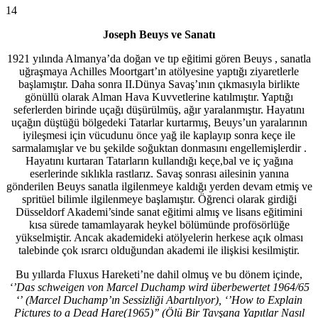
14
Joseph Beuys ve Sanatı
1921 yılında Almanya’da doğan ve tıp eğitimi gören Beuys , sanatla
uğraşmaya Achilles Moortgart’ın atölyesine yaptığı ziyaretlerle
başlamıştır. Daha sonra II.Dünya Savaş’ının çıkmasıyla birlikte
gönüllü olarak Alman Hava Kuvvetlerine katılmıştır. Yaptığı
seferlerden birinde uçağı düşürülmüş, ağır yaralanmıştır. Hayatını
uçağın düştüğü bölgedeki Tatarlar kurtarmış, Beuys’un yaralarının
iyileşmesi için vücudunu önce yağ ile kaplayıp sonra keçe ile
sarmalamışlar ve bu şekilde soğuktan donmasını engellemişlerdir .
Hayatını kurtaran Tatarların kullandığı keçe,bal ve iç yağına
eserlerinde sıklıkla rastlarız. Savaş sonrası ailesinin yanına
gönderilen Beuys sanatla ilgilenmeye kaldığı yerden devam etmiş ve
spritüel bilimle ilgilenmeye başlamıştır. Öğrenci olarak girdiği
Düsseldorf Akademi’sinde sanat eğitimi almış ve lisans eğitimini
kısa sürede tamamlayarak heykel bölümünde profösörlüğe
yükselmiştir. Ancak akademideki atölyelerin herkese açık olması
talebinde çok ısrarcı olduğundan akademi ile ilişkisi kesilmiştir.
Bu yıllarda Fluxus Hareketi’ne dahil olmuş ve bu dönem içinde,
‘’
Das
schweigen
von
Marcel
Duchamp
wird überbewertet
1964/
65
‘’
(Marcel Duchamp’ın Sessizliği Abartılıyor),
‘’
How to Explain
Pictures to a Dead Hare
(1965)
’’
(Ölü Bir Tavşana Yapıtlar Nasıl