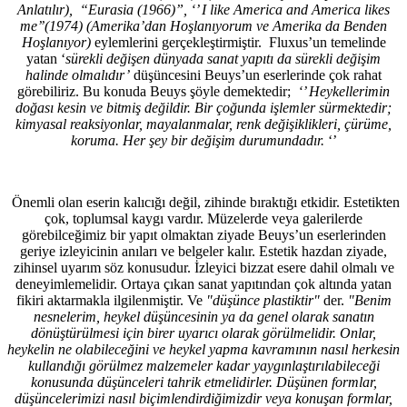
Anlatılır), “Eurasia (1966)”, ‘’ I like America and America likes
me’’(1974) (Amerika’dan Hoşlanıyorum ve Amerika da Benden
Hoşlanıyor)
eylemlerini gerçekleştirmiştir. Fluxus’un temelinde
yatan ‘
sürekli değişen dünyada sanat yapıtı da sürekli değişim
halinde olmalıdır’
düşüncesini Beuys’un eserlerinde çok rahat
görebiliriz. Bu konuda Beuys şöyle demektedir;
‘’ Heykellerimin
doğası kesin ve bitmiş değildir. Bir çoğunda işlemler sürmektedir;
kimyasal reaksiyonlar, mayalanmalar, renk değişiklikleri, çürüme,
koruma. Her şey bir değişim durumundadır.
‘’
Önemli olan eserin kalıcığı değil, zihinde bıraktığı etkidir. Estetikten
çok, toplumsal kaygı vardır. Müzelerde veya galerilerde
görebilceğimiz bir yapıt olmaktan ziyade Beuys’un eserlerinden
geriye izleyicinin anıları ve belgeler kalır. Estetik hazdan ziyade,
zihinsel uyarım söz konusudur. İzleyici bizzat esere dahil olmalı ve
deneyimlemelidir. Ortaya çıkan sanat yapıtından çok altında yatan
fikiri aktarmakla ilgilenmiştir. Ve
"düşünce plastiktir"
der.
"Benim
nesnelerim, heykel düşüncesinin ya da genel olarak sanatın
dönüştürülmesi için birer uyarıcı olarak görülmelidir. Onlar,
heykelin ne olabileceğini ve heykel yapma kavramının nasıl herkesin
kullandığı görülmez malzemeler kadar yaygınlaştırılabileceği
konusunda düşünceleri tahrik etmelidirler. Düşünen formlar,
düşüncelerimizi nasıl biçimlendirdiğimizdir veya konuşan formlar,