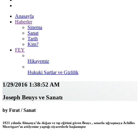
Anasayfa
Haberler
Sinema
Sanat
Tarih
Kim?
FEY
Hikayemiz
Hukuki Şartlar ve Gizlilik
1/29/2016 1:38:52 AM
Joseph Beuys ve Sanatı
by Fırat / Sanat
1921 yılında Almanya’da doğan ve tıp eğitimi gören Beuys , sanatla uğraşmaya Achilles
Moortgart’ın atölyesine yaptığı ziyaretlerle başlamıştır