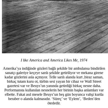
I like America and America Likes Me, 1974
Amerika’ya indiğinde gözleri bağlı şekilde bir ambulansa bindirilen
sanatçı galeriye keçeye sarılı şekilde getiriliyor ve mekana girene
kadar gözlerini asla açmıyor. Telle sarılı alanda kurt ,biraz saman,
birkaç tutam kuru ot, türbin sesi yayan bir cihaz ve Wall Street
gazetesi var ve Beuys’un yanında getirdiği birkaç nesne daha.
Performansta kullanılan nesnelerin her birinin başka anlamları var
elbette. Fakat asıl mesele Beuys’un beş gün boyunca vahşi kurtla
beraber o alanda kalmasıdır. ‘Süreç’ ve ‘Eylem’, ‘Beden’den
ötededir.