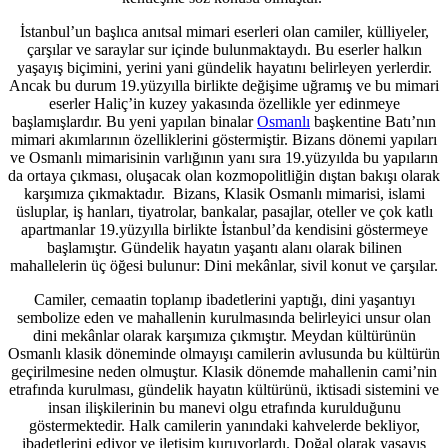
İstanbul’un başlıca anıtsal mimari eserleri olan camiler, külliyeler,
çarşılar ve saraylar sur içinde bulunmaktaydı. Bu eserler halkın
yaşayış biçimini, yerini yani gündelik hayatını belirleyen yerlerdir.
Ancak bu durum 19.yüzyılla birlikte değişime uğramış ve bu mimari
eserler Haliç’in kuzey yakasında özellikle yer edinmeye
başlamışlardır. Bu yeni yapılan binalar
Osmanlı
başkentine Batı’nın
mimari akımlarının özelliklerini göstermiştir. Bizans dönemi yapıları
ve Osmanlı mimarisinin varlığının yanı sıra 19.yüzyılda bu yapıların
da ortaya çıkması, oluşacak olan kozmopolitliğin dıştan bakışı olarak
karşımıza çıkmaktadır. Bizans, Klasik Osmanlı mimarisi, islami
üsluplar, iş hanları, tiyatrolar, bankalar, pasajlar, oteller ve çok katlı
apartmanlar 19.yüzyılla birlikte İstanbul’da kendisini göstermeye
başlamıştır. Gündelik hayatın yaşantı alanı olarak bilinen
mahallelerin üç öğesi bulunur: Dini mekânlar, sivil konut ve çarşılar.
Camiler, cemaatin toplanıp ibadetlerini yaptığı, dini yaşantıyı
sembolize eden ve mahallenin kurulmasında belirleyici unsur olan
dini mekânlar olarak karşımıza çıkmıştır. Meydan kültürünün
Osmanlı klasik döneminde olmayışı camilerin avlusunda bu kültürün
geçirilmesine neden olmuştur. Klasik dönemde mahallenin cami’nin
etrafında kurulması, gündelik hayatın kültürünü, iktisadi sistemini ve
insan ilişkilerinin bu manevi olgu etrafında kurulduğunu
göstermektedir. Halk camilerin yanındaki kahvelerde bekliyor,
ibadetlerini ediyor ve iletişim kuruyorlardı. Doğal olarak yaşayış