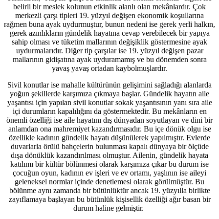
belirli bir meslek kolunun etkinlik alanlı olan mekânlardır. Çok
merkezli çarşı tipleri 19. yüzyıl değişen ekonomik koşullarına
rağmen buna ayak uydurmuştur, bunun nedeni ise gerek yerli halkın,
gerek azınlıkların gündelik hayatına cevap verebilecek bir yapıya
sahip olması ve tüketim mallarının değişiklik göstermesine ayak
uydurmalarıdır. Diğer tip çarşılar ise 19. yüzyıl değişen pazar
mallarının gidişatına ayak uyduramamış ve bu dönemden sonra
yavaş yavaş ortadan kaybolmuşlardır.
Sivil konutlar ise mahalle kültürünün gelişimini sağladığı alanlarda
yoğun şekillerde karşımıza çıkmaya başlar. Gündelik hayatın aile
yaşantısı için yapılan sivil konutlar sokak yaşantısının yanı sıra aile
içi durumların kapalılığını da göstermektedir. Bu mekânların en
önemli özelliği ise aile hayatını dış dünyadan soyutlayan ve dini bir
anlamdan ona mahremiyet kazandırmasıdır. Bu içe dönük olgu ise
özellikle kadının gündelik hayatı düşünülerek yapılmıştır. Evlerde
duvarlarla örülü bahçelerin bulunması kapalı dünyaya bir ölçüde
dışa dönüklük kazandırılması olmuştur. Ailenin, gündelik hayata
katılımı bir kültür bölünmesi olarak karşımıza çıkar bu durum ise
çocuğun oyun, kadının ev işleri ve ev ortamı, yaşlının ise aileyi
geleneksel normlar içinde denetlemesi olarak görülmüştür. Bu
bölünme aynı zamanda bir bütünlüktür ancak 19. yüzyılla birlikte
zayıflamaya başlayan bu bütünlük kişisellik özelliği ağır basan bir
durum haline gelmiştir.