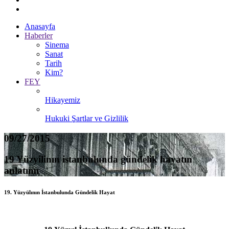
Anasayfa
Haberler
Sinema
Sanat
Tarih
Kim?
FEY
Hikayemiz
Hukuki Şartlar ve Gizlilik
09/27/2015
19 Yüzyilinın istanbulunda gündelik hayatın
anlatımı
19. Yüzyülının İstanbulunda Gündelik Hayat