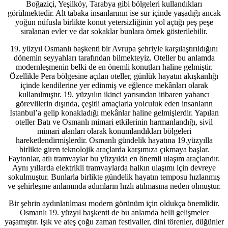
Boğaziçi, Yeşilköy, Tarabya gibi bölgeleri kullandıkları
görülmektedir. Alt tabaka insanlarının ise sur içinde yaşadığı ancak
yoğun nüfusla birlikte konut yetersizliğinin yol açtığı peş peşe
sıralanan evler ve dar sokaklar bunlara örnek gösterilebilir.
19. yüzyıl Osmanlı başkenti bir Avrupa şehriyle karşılaştırıldığını
dönemin seyyahları tarafından bilmekteyiz. Oteller bu anlamda
modernleşmenin belki de en önemli konutları haline gelmiştir.
Özellikle Pera bölgesine açılan oteller, günlük hayatın akışkanlığı
içinde kendilerine yer edinmiş ve eğlence mekânları olarak
kullanılmıştır. 19. yüzyılın ikinci yarısından itibaren yabancı
görevlilerin dışında, çeşitli amaçlarla yolculuk eden insanların
İstanbul’a gelip konakladığı mekânlar haline gelmişlerdir. Yapılan
oteller Batı ve Osmanlı mimari etkilerinin harmanlandığı, sivil
mimari alanları olarak konumlandıkları bölgeleri
hareketlendirmişlerdir. Osmanlı gündelik hayatına 19.yüzyılla
birlikte giren teknolojik araçlarda karşımıza çıkmaya başlar.
Faytonlar, atlı tramvaylar bu yüzyılda en önemli ulaşım araçlarıdır.
Aynı yıllarda elektrikli tramvaylarda halkın ulaşımı için devreye
sokulmuştur. Bunlarla birlikte gündelik hayatın temposu hızlanmış
ve şehirleşme anlamında adımların hızlı atılmasına neden olmuştur.
Bir şehrin aydınlatılması modern görünüm için oldukça önemlidir.
Osmanlı 19. yüzyıl başkenti de bu anlamda belli gelişmeler
yaşamıştır. Işık ve ateş çoğu zaman festivaller, dini törenler, düğünler