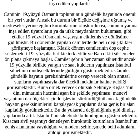
inşa edilen yapılardır.
Caminin 19.yüzyıl Osmanlı toplumunun gündelik hayatında önemli
bir yeri vardır. Ancak bu durum bir ölçüde değişime uğramış ve
medreseler yerine eğitim kurumlarının oluşturulması, caminin yanına
inşa edilen tiyatroların ya da ufak meydanların bulunması, gibi
etkiler 19.yüzyıl Osmanlı yaşayışını etkilemiş ve dönüşüme
gidilmiştir. Bu dönemde yapılan camilerde de belli değişiklikler
görüşmeye başlamıştır. Klasik dönem camilerinin doş cephe
süslemeleri 19. yüzyılla birlikte terk edilir ve Batı etkili süslemeler
ön plana çıkmaya başlar. Camiler şehrin her zaman siluetidir ancak
19.yüzyılla birlikte yangın ve saat kulelerin yapılması İstanbul
siluetinin dindışı etkilerinde girdiğini göstermektedir. Camiler
gündelik hayatın gereksinimlerine cevap verecek olan anıtsal
yapıların yapılmasıyla dar ölçekli mekânlar haline geldiği
görüşmektedir. Buna örnek verecek olursak Selimiye Kışlası’nın
dini mimarinin hacmini aşan bir şekilde yapılması, manevi
yaşantının dar ölçekler içinde işlevini sürdürdüğünü ancak gündelik
hayatın gereksinimlerini karşılayacak yapıların daha geniş bir alan
kapladığı görülmektedir. Bu da yukarıda değindiğimiz gibi dindışı
yapılarında artık İstanbul’un siluetinde bulunduğunu göstermektedir.
Kısacası sivil yaşantıyı denetleyen bürokratik kurumların İstanbul’un
geniş alanlarına yayıldığını ve modern şehirleşmede belli adımların
atıldığı görüşmektedir.