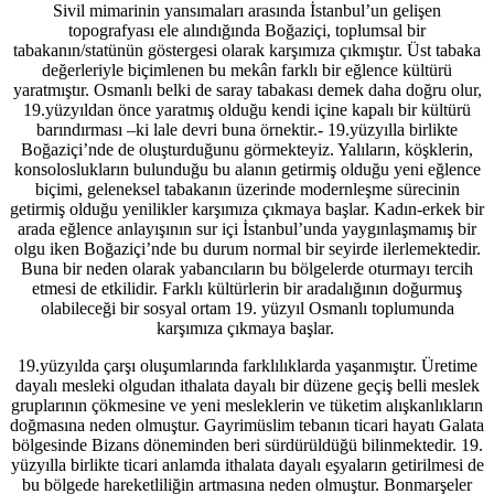
Sivil mimarinin yansımaları arasında İstanbul’un gelişen
topografyası ele alındığında Boğaziçi, toplumsal bir
tabakanın/statünün göstergesi olarak karşımıza çıkmıştır. Üst tabaka
değerleriyle biçimlenen bu mekân farklı bir eğlence kültürü
yaratmıştır. Osmanlı belki de saray tabakası demek daha doğru olur,
19.yüzyıldan önce yaratmış olduğu kendi içine kapalı bir kültürü
barındırması –ki lale devri buna örnektir.- 19.yüzyılla birlikte
Boğaziçi’nde de oluşturduğunu görmekteyiz. Yalıların, köşklerin,
konsoloslukların bulunduğu bu alanın getirmiş olduğu yeni eğlence
biçimi, geleneksel tabakanın üzerinde modernleşme sürecinin
getirmiş olduğu yenilikler karşımıza çıkmaya başlar. Kadın-erkek bir
arada eğlence anlayışının sur içi İstanbul’unda yaygınlaşmamış bir
olgu iken Boğaziçi’nde bu durum normal bir seyirde ilerlemektedir.
Buna bir neden olarak yabancıların bu bölgelerde oturmayı tercih
etmesi de etkilidir. Farklı kültürlerin bir aradalığının doğurmuş
olabileceği bir sosyal ortam 19. yüzyıl Osmanlı toplumunda
karşımıza çıkmaya başlar.
19.yüzyılda çarşı oluşumlarında farklılıklarda yaşanmıştır. Üretime
dayalı mesleki olgudan ithalata dayalı bir düzene geçiş belli meslek
gruplarının çökmesine ve yeni mesleklerin ve tüketim alışkanlıkların
doğmasına neden olmuştur. Gayrimüslim tebanın ticari hayatı Galata
bölgesinde Bizans döneminden beri sürdürüldüğü bilinmektedir. 19.
yüzyılla birlikte ticari anlamda ithalata dayalı eşyaların getirilmesi de
bu bölgede hareketliliğin artmasına neden olmuştur. Bonmarşeler