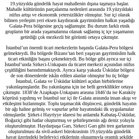
19.yüzyılda gündelik hayat mahallenin dışına taşmaya başlar.
Mahalle kültürünün parçalanma nedenleri arasında 19.yüzyıldaki
nüfus artışı ve ekonomik yetersizlikler olmuştur. Sur içi olarak
bilinen yerleşim yeri eksen kaydırarak gayrimüslim halkın yaşadığı
Galata-Pera bölgesine geçiş sağlamıştır. Bu durum farklı etnik
grupların bir arada yaşamalarına olanak sağlamış iç içe yaşamanın
getirdiği çok mezkezli bir görüntü ortaya çıkmıştır.
İstanbul’un önemli ticari merkezlerin başında Galata-Pera bölgesi
gelmekteydi. Bu bölgede Bizans’tan beri yaşayan gayrimüslim halk
ticari etkinliğin başını çekmekteydi. Bu bölge gibi ayrıca sur içi
İstanbul’unda Sirkeci-Unkapanı da ticaret merkezi açısından nüfus
çeşitliliğini barındırmaktaydı. Ayrıca karşı yakada Üsküdar bölgesi
de son dönemlerde iskân edilen alanlar olmuştur bu üç bölge
İstanbul, Galata ve Üsküdar kültürel açıdan birbirlerine
yakınlaşmışlardır. Bu yakınlaşma için ise belli gereklilikler ortaya
çıkmıştır. 1838’de Azapkapı-Unkapanı arasına 1846’da ise Karaköy
köprüsü yapılmış ve İstanbul sur içi ile Galata arasında insan akışı ve
etkileşimi hızlanmıştır. Toplu taşımacılık düşüncesi, gündelik hayatın
bir ağı haline gelmiş ve vapurlar şehir hayatındaki ilk uygulamalar
olmuşlardır. Şirket-i Hayriyye idaresi bu anlamda Kabataş-Üsküdar,
Boğaziçi gibi hatlar oluşturmuş ve şehirleşmenin ağı deniz yoluyla
oluşturulmuştur. Haydarpaşa Garı, Sirkeci Garı gibi tren garlarının
oluşturulması da sivil-askeri bürokrasinin 19.yüzyılda gündelik
hayat üzerindeki belirleyici etkilerinin oluşumuyla orantılı şekilde