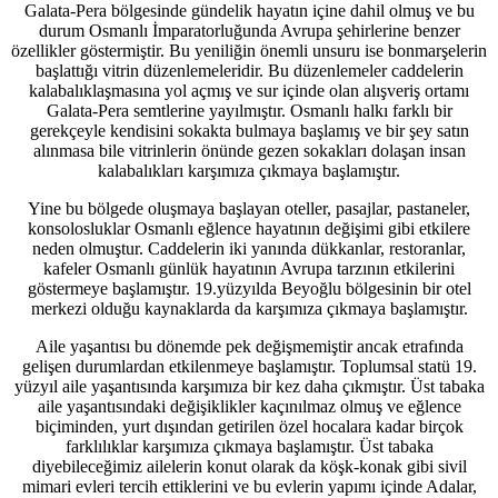
Galata-Pera bölgesinde gündelik hayatın içine dahil olmuş ve bu
durum Osmanlı İmparatorluğunda Avrupa şehirlerine benzer
özellikler göstermiştir. Bu yeniliğin önemli unsuru ise bonmarşelerin
başlattığı vitrin düzenlemeleridir. Bu düzenlemeler caddelerin
kalabalıklaşmasına yol açmış ve sur içinde olan alışveriş ortamı
Galata-Pera semtlerine yayılmıştır. Osmanlı halkı farklı bir
gerekçeyle kendisini sokakta bulmaya başlamış ve bir şey satın
alınmasa bile vitrinlerin önünde gezen sokakları dolaşan insan
kalabalıkları karşımıza çıkmaya başlamıştır.
Yine bu bölgede oluşmaya başlayan oteller, pasajlar, pastaneler,
konsolosluklar Osmanlı eğlence hayatının değişimi gibi etkilere
neden olmuştur. Caddelerin iki yanında dükkanlar, restoranlar,
kafeler Osmanlı günlük hayatının Avrupa tarzının etkilerini
göstermeye başlamıştır. 19.yüzyılda Beyoğlu bölgesinin bir otel
merkezi olduğu kaynaklarda da karşımıza çıkmaya başlamıştır.
Aile yaşantısı bu dönemde pek değişmemiştir ancak etrafında
gelişen durumlardan etkilenmeye başlamıştır. Toplumsal statü 19.
yüzyıl aile yaşantısında karşımıza bir kez daha çıkmıştır. Üst tabaka
aile yaşantısındaki değişiklikler kaçınılmaz olmuş ve eğlence
biçiminden, yurt dışından getirilen özel hocalara kadar birçok
farklılıklar karşımıza çıkmaya başlamıştır. Üst tabaka
diyebileceğimiz ailelerin konut olarak da köşk-konak gibi sivil
mimari evleri tercih ettiklerini ve bu evlerin yapımı içinde Adalar,