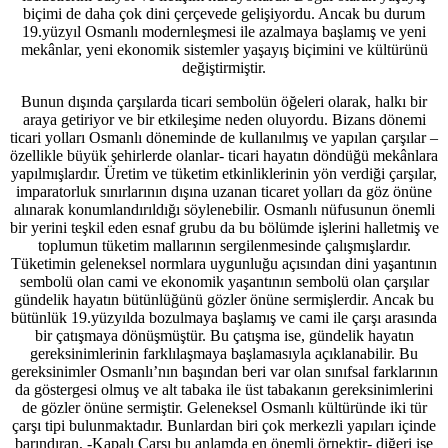
biçimi de daha çok dini çerçevede gelişiyordu. Ancak bu durum
19.yüzyıl Osmanlı modernleşmesi ile azalmaya başlamış ve yeni
mekânlar, yeni ekonomik sistemler yaşayış biçimini ve kültürünü
değiştirmiştir.
Bunun dışında çarşılarda ticari sembolün öğeleri olarak, halkı bir
araya getiriyor ve bir etkileşime neden oluyordu. Bizans dönemi
ticari yolları Osmanlı döneminde de kullanılmış ve yapılan çarşılar –
özellikle büyük şehirlerde olanlar- ticari hayatın döndüğü mekânlara
yapılmışlardır. Üretim ve tüketim etkinliklerinin yön verdiği çarşılar,
imparatorluk sınırlarının dışına uzanan ticaret yolları da göz önüne
alınarak konumlandırıldığı söylenebilir. Osmanlı nüfusunun önemli
bir yerini teşkil eden esnaf grubu da bu bölümde işlerini halletmiş ve
toplumun tüketim mallarının sergilenmesinde çalışmışlardır.
Tüketimin geleneksel normlara uygunluğu açısından dini yaşantının
sembolü olan cami ve ekonomik yaşantının sembolü olan çarşılar
gündelik hayatın bütünlüğünü gözler önüne sermişlerdir. Ancak bu
bütünlük 19.yüzyılda bozulmaya başlamış ve cami ile çarşı arasında
bir çatışmaya dönüşmüştür. Bu çatışma ise, gündelik hayatın
gereksinimlerinin farklılaşmaya başlamasıyla açıklanabilir. Bu
gereksinimler Osmanlı’nın başından beri var olan sınıfsal farklarının
da göstergesi olmuş ve alt tabaka ile üst tabakanın gereksinimlerini
de gözler önüne sermiştir. Geleneksel Osmanlı kültüründe iki tür
çarşı tipi bulunmaktadır. Bunlardan biri çok merkezli yapıları içinde
barındıran, -Kapalı Çarşı bu anlamda en önemli örnektir- diğeri ise