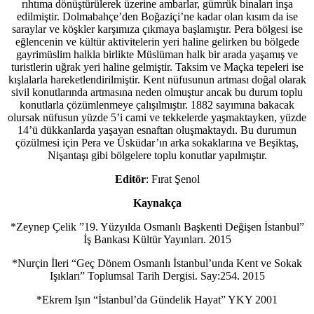
rıhtıma dönüştürülerek üzerine ambarlar, gümrük binaları inşa
edilmiştir. Dolmabahçe’den Boğaziçi’ne kadar olan kısım da ise
saraylar ve köşkler karşımıza çıkmaya başlamıştır. Pera bölgesi ise
eğlencenin ve kültür aktivitelerin yeri haline gelirken bu bölgede
gayrimüslim halkla birlikte Müslüman halk bir arada yaşamış ve
turistlerin uğrak yeri haline gelmiştir. Taksim ve Maçka tepeleri ise
kışlalarla hareketlendirilmiştir. Kent nüfusunun artması doğal olarak
sivil konutlarında artmasına neden olmuştur ancak bu durum toplu
konutlarla çözümlenmeye çalışılmıştır. 1882 sayımına bakacak
olursak nüfusun yüzde 5’i cami ve tekkelerde yaşmaktayken, yüzde
14’ü dükkanlarda yaşayan esnaftan oluşmaktaydı. Bu durumun
çözülmesi için Pera ve Üsküdar’ın arka sokaklarına ve Beşiktaş,
Nişantaşı gibi bölgelere toplu konutlar yapılmıştır.
Editör
: Fırat Şenol
Kaynakça
*Zeynep Çelik ”19. Yüzyılda Osmanlı Başkenti Değişen İstanbul”
İş Bankası Kültür Yayınları. 2015
*Nurçin İleri “Geç Dönem Osmanlı İstanbul’unda Kent ve Sokak
Işıkları” Toplumsal Tarih Dergisi. Say:254. 2015
*Ekrem Işın “İstanbul’da Gündelik Hayat” YKY 2001