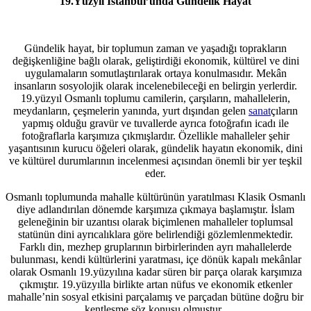
19.Yüzyıl İstanbul’unda Gündelik Hayat
Gündelik hayat, bir toplumun zaman ve yaşadığı toprakların
değişkenliğine bağlı olarak, geliştirdiği ekonomik, kültürel ve dini
uygulamaların somutlaştırılarak ortaya konulmasıdır. Mekân
insanların sosyolojik olarak incelenebileceği en belirgin yerlerdir.
19.yüzyıl Osmanlı toplumu camilerin, çarşıların, mahallelerin,
meydanların, çeşmelerin yanında, yurt dışından gelen
sanat
çıların
yapmış olduğu gravür ve tuvallerde ayrıca fotoğrafın icadı ile
fotoğraflarla karşımıza çıkmışlardır. Özellikle mahalleler şehir
yaşantısının kurucu öğeleri olarak, gündelik hayatın ekonomik, dini
ve kültürel durumlarının incelenmesi açısından önemli bir yer teşkil
eder.
Osmanlı toplumunda mahalle kültürünün yaratılması Klasik Osmanlı
diye adlandırılan dönemde karşımıza çıkmaya başlamıştır. İslam
geleneğinin bir uzantısı olarak biçimlenen mahalleler toplumsal
statünün dini ayrıcalıklara göre belirlendiği gözlemlenmektedir.
Farklı din, mezhep gruplarının birbirlerinden ayrı mahallelerde
bulunması, kendi kültürlerini yaratması, içe dönük kapalı mekânlar
olarak Osmanlı 19.yüzyılına kadar süren bir parça olarak karşımıza
çıkmıştır. 19.yüzyılla birlikte artan nüfus ve ekonomik etkenler
mahalle’nin sosyal etkisini parçalamış ve parçadan bütüne doğru bir
kentleşme söz konusu olmuştur.