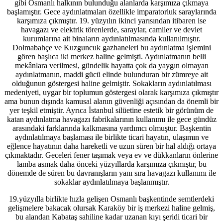
gibi Osmanlı halkının bulunduğu alanlarda karşımıza çıkmaya
başlamıştır. Gece aydınlatmaları özellikle imparatorluk saraylarında
karşımıza çıkmıştır. 19. yüzyılın ikinci yarısından itibaren ise
havagazı ve elektrik törenlerde, saraylar, camiler ve devlet
kurumlarına ait binaların aydınlatılmasında kullanılmıştır.
Dolmabahçe ve Kuzguncuk gazhaneleri bu aydınlatma işlemini
gören başlıca iki merkez haline gelmişti. Aydınlatmanın belli
mekânlara verilmesi, gündelik hayatta çok da yaygın olmayan
aydınlatmanın, maddi gücü elinde bulunduran bir zümreye ait
olduğunun göstergesi haline gelmiştir. Sokakların aydınlatılması
medeniyeti, uygar bir toplumun göstergesi olarak karşımıza çıkmıştır
ama bunun dışında kamusal alanın güvenliği açısından da önemli bir
yer teşkil etmiştir. Ayrıca İstanbul silüetine estetik bir görünüm de
katan aydınlatma havagazı fabrikalarının kullanımı ile gece gündüz
arasındaki farklarında kalkmasına yardımcı olmuştur. Başkentin
aydınlatılmaya başlaması ile birlikte ticari hayatın, ulaşımın ve
eğlence hayatının daha hareketli ve uzun süren bir hal aldığı ortaya
çıkmaktadır. Geceleri fener taşımak veya ev ve dükkanların önlerine
lamba asmak daha önceki yüzyıllarda karşımıza çıkmıştır, bu
dönemde de süren bu davranışların yanı sıra havagazı kullanımı ile
sokaklar aydınlatılmaya başlanmıştır.
19.yüzyılla birlikte hızla gelişen Osmanlı başkentinde semtlerdeki
gelişmelere bakacak olursak Karaköy bir iş merkezi haline gelmiş,
bu alandan Kabataş sahiline kadar uzanan kıyı şeridi ticari bir